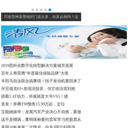
凹造型神器墨镜的门道太多，你真会挑吗？这
广告
2019思科全数字化转型解决方案城市巡展
百年人寿荣膺“年度最佳保险品牌”大奖
丰田马自达联合搞事情！转子发动机要回来了
开完领克03+发现没惊喜，但它依旧卖到抢
搭载1.4T动力，外观就是大号VS5！捷
首发！奔腾T99预售15.99万起，定位
宝能姚振华：发展汽车产业决心不动摇，要做
这不是嘲讽，董明珠称要向雷军学习把股票从
美国10年来第二次降息，中东3国立刻跟进