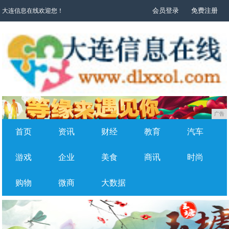
会员登录
免费注册
大连信息在线欢迎您！
广告
首页
资讯
财经
教育
汽车
游戏
企业
美食
商讯
时尚
购物
微商
大数据