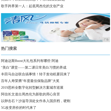
歌手跨界第一人：起底周杰伦的文创产业
广告
热门搜索
阿迪达斯Boost大礼包系列有哪些 阿迪
“美白”课堂——第二课日常美白习惯的养成
丰田马自达联合搞事情！转子发动机要回来了
百年人寿荣膺“年度最佳保险品牌”大奖
2019思科全数字化转型解决方案城市巡展
阿信长文道出周杰伦为新歌的用心良苦
以卵击石？沙溢导演处女作杀入国庆档，硬刚
5G改变房价的时代来了