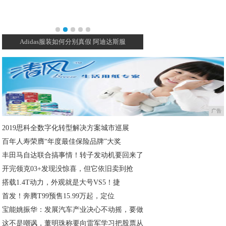
Adidas服装如何分别真假 阿迪达斯服
舆情丨失落的国货个护品牌如
广告
2019思科全数字化转型解决方案城市巡展
百年人寿荣膺“年度最佳保险品牌”大奖
丰田马自达联合搞事情！转子发动机要回来了
开完领克03+发现没惊喜，但它依旧卖到抢
搭载1.4T动力，外观就是大号VS5！捷
首发！奔腾T99预售15.99万起，定位
宝能姚振华：发展汽车产业决心不动摇，要做
这不是嘲讽，董明珠称要向雷军学习把股票从