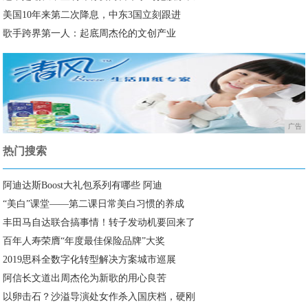
美国10年来第二次降息，中东3国立刻跟进
歌手跨界第一人：起底周杰伦的文创产业
广告
热门搜索
阿迪达斯Boost大礼包系列有哪些 阿迪
“美白”课堂——第二课日常美白习惯的养成
丰田马自达联合搞事情！转子发动机要回来了
百年人寿荣膺“年度最佳保险品牌”大奖
2019思科全数字化转型解决方案城市巡展
阿信长文道出周杰伦为新歌的用心良苦
以卵击石？沙溢导演处女作杀入国庆档，硬刚