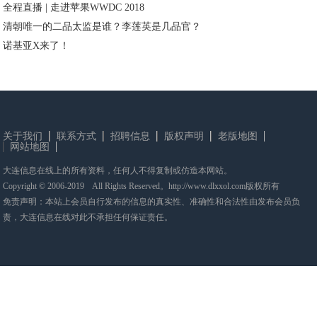
全程直播 | 走进苹果WWDC 2018
清朝唯一的二品太监是谁？李莲英是几品官？
诺基亚X来了！
关于我们
联系方式
招聘信息
版权声明
老版地图
网站地图
大连信息在线上的所有资料，任何人不得复制或仿造本网站。
Copyright © 2006-2019 All Rights Reserved。http://www.dlxxol.com版权所有
免责声明：本站上会员自行发布的信息的真实性、准确性和合法性由发布会员负
责，大连信息在线对此不承担任何保证责任。