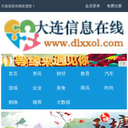
会员登录
免费注册
大连信息在线欢迎您！
广告
首页
资讯
财经
教育
汽车
游戏
企业
美食
商讯
时尚
购物
微商
大数据