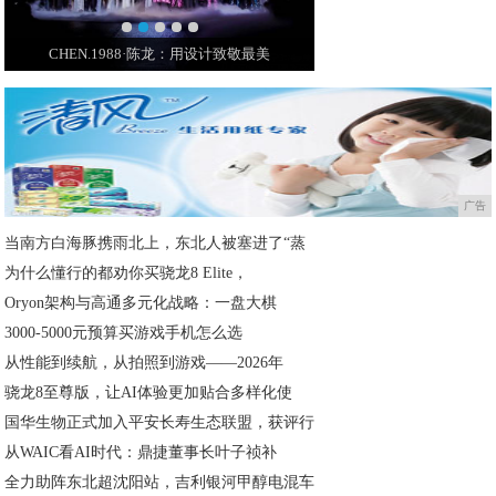
用设计致敬最美
王室最昂贵的珠宝亮相!果然钻石是女人最好
L
广告
当南方白海豚携雨北上，东北人被塞进了“蒸
为什么懂行的都劝你买骁龙8 Elite，
Oryon架构与高通多元化战略：一盘大棋
3000-5000元预算买游戏手机怎么选
从性能到续航，从拍照到游戏——2026年
骁龙8至尊版，让AI体验更加贴合多样化使
国华生物正式加入平安长寿生态联盟，获评行
从WAIC看AI时代：鼎捷董事长叶子祯补
全力助阵东北超沈阳站，吉利银河甲醇电混车