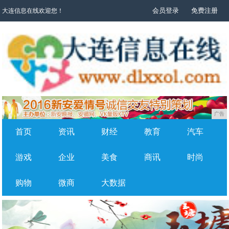
会员登录
免费注册
大连信息在线欢迎您！
广告
首页
资讯
财经
教育
汽车
游戏
企业
美食
商讯
时尚
购物
微商
大数据