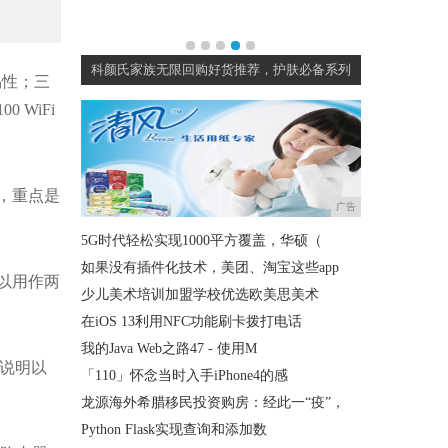
翻盘？看招儿
科颜氏家族无限回购好货推荐，护肤必备系列
凹造型神器
易性；三
 WiFi
o，重点是
广告
5G时代轻松实现1000平方覆盖，华硕（
如果没有插件化技术，美团、淘宝这些app
可以用作两
少儿美术培训加盟学校优选欧美思美术
在iOS 13利用NFC功能刷卡拨打电话
我的Java Web之路47 - 使用M
定说明以
「110」怀念当时入手iPhone4的感
龙源海外希腊移民投资购房：经此一“疫”，
Python Flask实现查询和添加数