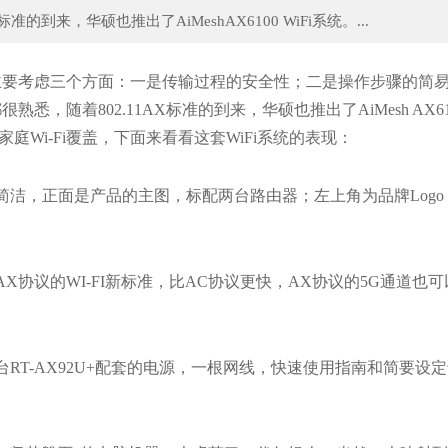
到来，华硕也推出了AiMeshAX6100 WiFi系统。...
Adidas服装如何分别真假 阿迪达斯服
舆情丨失落的国货个护品牌如何
主要考虑三个方面：一是传输过程的安全性；二是操作步骤的简
着802.11AX标准的到来，华硕也推出了AiMesh AX6100
庭Wi-Fi覆盖，下面来看看这套WiFi系统的表现：
包装非常简洁，正面是产品的主图，标配两台路由器；左上角为品牌Log
面，AX协议的WI-FI新标准，比AC协议更快，AX协议的5G通道也
配：两台RT-AX92U+配套的电源，一根网线，快速使用指南和简要设