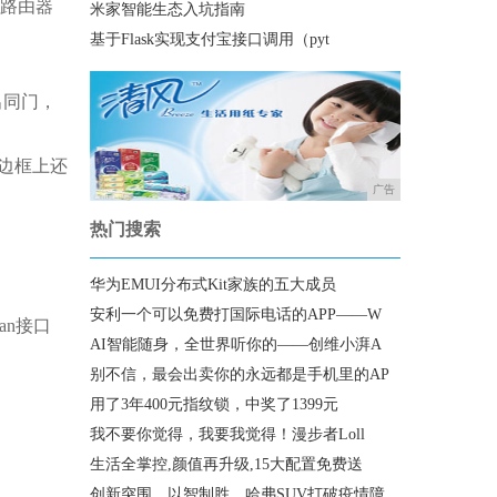
到路由器
米家智能生态入坑指南
基于Flask实现支付宝接口调用（pyt
出同门，
在边框上还
广告
热门搜索
华为EMUI分布式Kit家族的五大成员
安利一个可以免费打国际电话的APP——W
an接口
AI智能随身，全世界听你的——创维小湃A
别不信，最会出卖你的永远都是手机里的AP
用了3年400元指纹锁，中奖了1399元
我不要你觉得，我要我觉得！漫步者Loll
生活全掌控,颜值再升级,15大配置免费送
创新突围，以智制胜，哈弗SUV打破疫情障