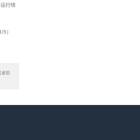
看运行情
US）
或者部