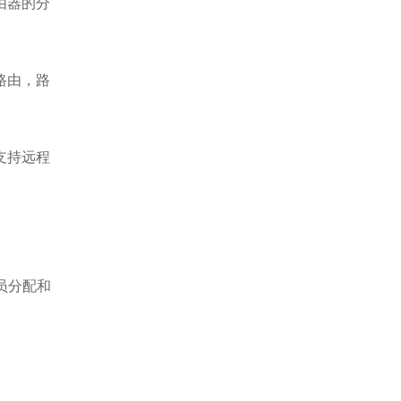
路由器的分
点路由，路
P支持远程
员分配和