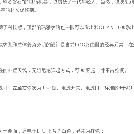
，坚若磐石”的电脑机器，也虏获了一代年轻人。当然，也映射
3年的超长保修期。
设计充满了科技感，顶部的玛雅纹路也一眼可以看出和GT-AX11000系
部玛雅纹散热孔和整体菱角分明的设计是当前ROG路由器的经典元素，
个可折叠的外置天线，无阻尼感弹起方式，可90°竖起，并不占空间。
接口设计，左至右依次为Reset键、电源开关、电源口、标准的4千兆L
设计在另一侧面，通电开机后 正常为白色，异常为红色；