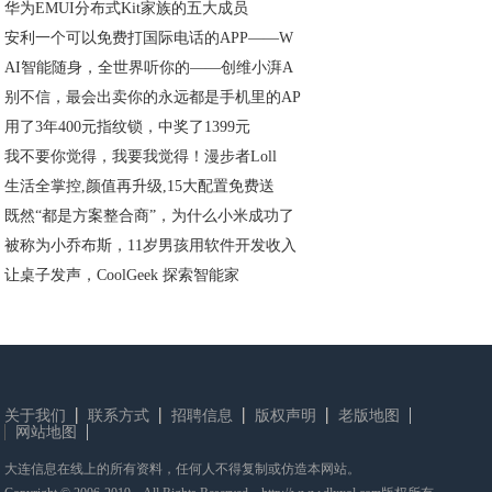
华为EMUI分布式Kit家族的五大成员
安利一个可以免费打国际电话的APP——W
AI智能随身，全世界听你的——创维小湃A
别不信，最会出卖你的永远都是手机里的AP
用了3年400元指纹锁，中奖了1399元
我不要你觉得，我要我觉得！漫步者Loll
生活全掌控,颜值再升级,15大配置免费送
既然“都是方案整合商”，为什么小米成功了
被称为小乔布斯，11岁男孩用软件开发收入
让桌子发声，CoolGeek 探索智能家
关于我们
联系方式
招聘信息
版权声明
老版地图
网站地图
大连信息在线上的所有资料，任何人不得复制或仿造本网站。