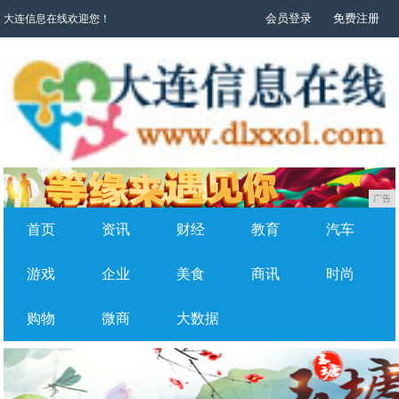
会员登录
免费注册
大连信息在线欢迎您！
广告
首页
资讯
财经
教育
汽车
游戏
企业
美食
商讯
时尚
购物
微商
大数据