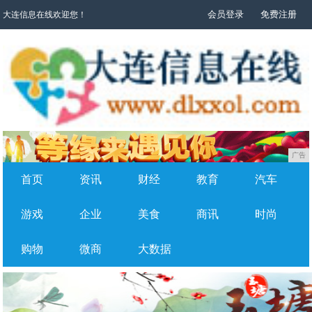
会员登录
免费注册
大连信息在线欢迎您！
广告
首页
资讯
财经
教育
汽车
游戏
企业
美食
商讯
时尚
购物
微商
大数据