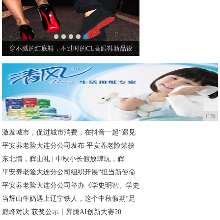
穿不腻的红底鞋，不过时的CL高跟鞋新品设
广告
激发城市，促进城市消费，在抖音一起“遇见
平安养老险大连分公司发布 平安养老险荣获
东北情，辉山礼 | 中秋小长假放肆玩，辉
平安养老险大连分公司组织开展“担当新使命
平安养老险大连分公司举办《学史明智、学史
当辉山牛奶遇上辽宁铁人，这个中秋假期“足
巅峰对决 获奖公示丨昇腾AI创新大赛20