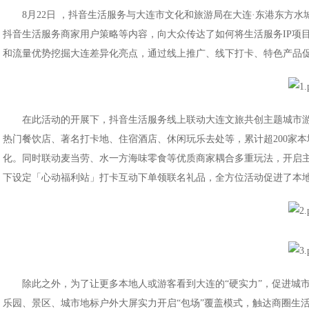
8月22日 ，抖音生活服务与大连市文化和旅游局在大连·东港东方水
抖音生活服务商家用户策略等内容，向大众传达了如何将生活服务IP项
和流量优势挖掘大连差异化亮点，通过线上推广、线下打卡、特色产品
在此活动的开展下，抖音生活服务线上联动大连文旅共创主题城市游
热门餐饮店、著名打卡地、住宿酒店、休闲玩乐去处等，累计超200家
化。同时联动麦当劳、水一方海味零食等优质商家耦合多重玩法，开启
下设定「心动福利站」打卡互动下单领联名礼品，全方位活动促进了本
除此之外，为了让更多本地人或游客看到大连的“硬实力”，促进城
乐园、景区、城市地标户外大屏实力开启“包场”覆盖模式，触达商圈生