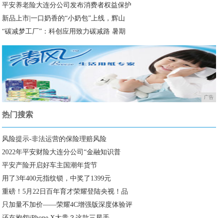
平安养老险大连分公司发布消费者权益保护
新品上市|一口奶香的“小奶包”上线，辉山
“碳减梦工厂”：科创应用致力碳减路 暑期
广告
热门搜索
风险提示-非法运营的保险理赔风险
2022年平安财险大连分公司“金融知识普
平安产险开启好车主国潮年货节
用了3年400元指纹锁，中奖了1399元
重磅！5月22日百年育才荣耀登陆央视！品
只加量不加价——荣耀4C增强版深度体验评
还在抱怨iPhone X太贵？这款三星手