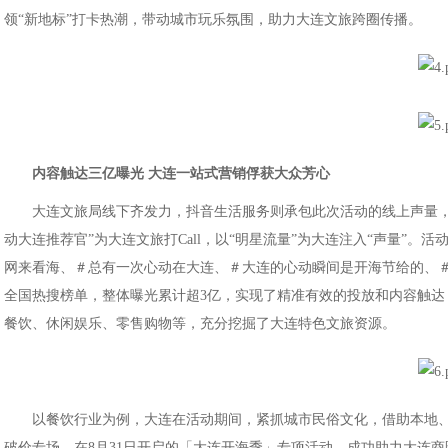
领“新地标”打卡热潮，带动城市玩乐氛围，助力大连文旅跨圈传播。
内容
触达三亿曝光 大连一站式营销俘获大众芳心
大连文旅局线下齐发力，抖音生活服务则承包此次活动的线上声量
动大连推荐官”为大连文旅打Call，以“明星流量”为大连注入“声量”
网来看海、＃总有一次心动在大连、＃大连的心动瞬间是开海节给的、＃
全国热搜榜单，整体曝光累计超3亿，实现了精准有效的投放和内容触达
餐饮、休闲娱乐、零售购物等，充分挖掘了大连特色文旅资源。
以餐饮行业为例，大连在活动期间，紧抓城市民俗文化，借助本地
破价专场，在8月31日开启的「大连开海季」专项活动，成功助力大连