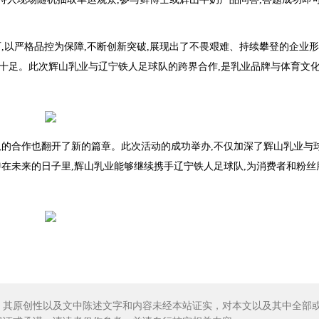
,以严格品控为保障,不断创新突破,展现出了不畏艰难、持续攀登的企业形
十足。此次辉山乳业与辽宁铁人足球队的跨界合作,是乳业品牌与体育文
。
队的合作也翻开了新的篇章。此次活动的成功举办,不仅加深了辉山乳业与
在未来的日子里,辉山乳业能够继续携手辽宁铁人足球队,为消费者和粉丝
。其原创性以及文中陈述文字和内容未经本站证实，对本文以及其中全部