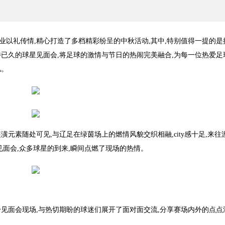
浪琴、积家、劳力士，2020竟然有这么多
CHEN.1988·陈龙：用设
山乳业以礼传情,精心打造了多档精彩纷呈的中秋活动,其中,特别值得一提的
已久的球星见面会,将足球的激情与节日的热闹完美融合,为每一位热爱足
忆。
元素随处可见,与辽足在绿茵场上的燃情风貌交织相融,city感十足,来往
见面会,众多球星的到来,瞬间点燃了现场的热情。
见面会现场,与热切期盼的球迷们展开了面对面交流,分享赛场内外的点点