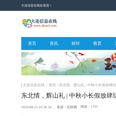
大连信息在线欢迎您！
首页
资讯
财经
教育
大连信息在线
>
资讯
>东北情，辉山礼 | 中秋小长假放
东北情，辉山礼 | 中秋小长假放
阅读：1701
2024-09-23 10:30:34
来源：互联网