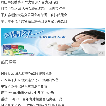
辉山牛奶携手2024沈阳·康平卧龙湖马拉
抖音心动之城·大连站正式启动，上抖音打卡
平安养老险大连分公司发布荣誉｜科技赋能金
羊小咩享花卡购物额度数码回收商家，先款回
广告
热门搜索
风险提示-非法运营的保险理赔风险
2022年平安财险大连分公司“金融知识普
平安产险开启好车主国潮年货节
用了3年400元指纹锁，中奖了1399元
重磅！5月22日百年育才荣耀登陆央视！品
只加量不加价——荣耀4C增强版深度体验评