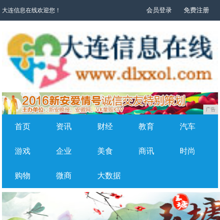
会员登录
免费注册
大连信息在线欢迎您！
广告
首页
资讯
财经
教育
汽车
游戏
企业
美食
商讯
时尚
购物
微商
大数据