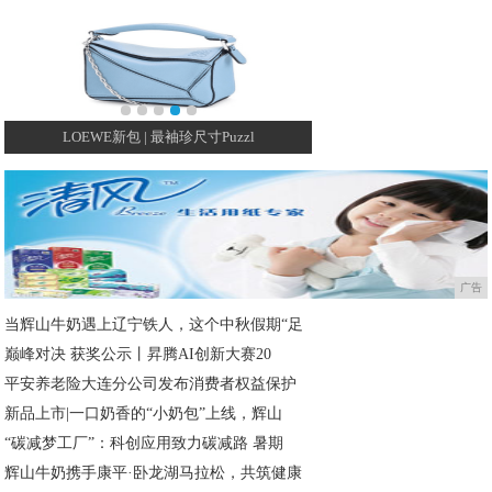
LOEWE新包 | 最袖珍尺寸Puzzl
穿不腻的红底鞋，不过时
广告
当辉山牛奶遇上辽宁铁人，这个中秋假期“足
巅峰对决 获奖公示丨昇腾AI创新大赛20
平安养老险大连分公司发布消费者权益保护
新品上市|一口奶香的“小奶包”上线，辉山
“碳减梦工厂”：科创应用致力碳减路 暑期
辉山牛奶携手康平·卧龙湖马拉松，共筑健康