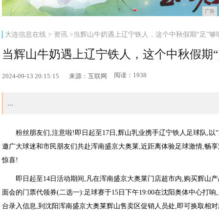
广告
大连信息在线
>
资讯
>当辉山牛奶遇上辽宁铁人，这个中秋假期“足”够
当辉山牛奶遇上辽宁铁人，这个中秋假期“
阅读：1938
2024-09-13 20:15:15
来源：互联网
...
粉丝朋友们,注意啦!即日起至17日,辉山乳业携手辽宁铁人足球队,以
邀广大球迷和市民朋友们共赴浑南盛京大奥莱,近距离体验足球激情,畅享
惊喜!
即日起至14日活动期间,凡在浑南盛京大奥莱门店超市内,购买辉山产
面会的门票代领券(二选一):足球赛于15日下午19:00在沈阳奥体中心打
台录入信息,到沈阳浑南盛京大奥莱辉山售卖区促销人员处,即可换取相对