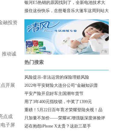
银河E5热销的原因找到了，全新电池技术大
接住这份快乐，念慈菴音乐大篷车这周到站大
金融投资
广告
。推动诚
热门搜索
风险提示-非法运营的保险理赔风险
重点开展
2022年平安财险大连分公司“金融知识普
平安产险开启好车主国潮年货节
用了3年400元指纹锁，中奖了1399元
重磅！5月22日百年育才荣耀登陆央视！品
亮点成
只加量不加价——荣耀4C增强版深度体验评
在电子屏
还在抱怨iPhone X太贵？这款三星手