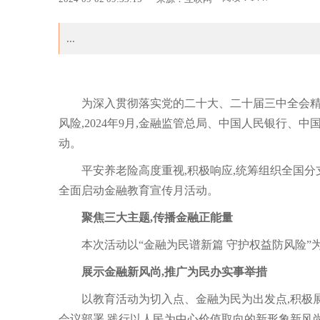
...
2020竟然有这么多
CHEN.1988·陈龙：用设计致敬最美
王
为深入贯彻落实党的二十大、二十届三中全会精
风险,2024年9月,金融监管总局、中国人民银行、
动。
平安养老险高度重视,积极响应,统筹组织全国分
全面启动金融教育宣传月活动。
聚焦三大主题,传播金融正能量
本次活动以“金融为民谱新篇 守护权益防风险”为口
展示金融新风尚,推广为民办实事举措
以教育活动为切入点、金融为民为出发点,积极
会议部署,践行以人民为中心价值取向的新形象新风