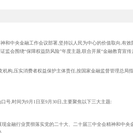
室最昂贵的珠宝亮相!果然钻石是女人最好
LOEWE新包 | 最袖珍尺寸P
神和中央金融工作会议部署,坚持以人民为中心的价值取向,有效
中国证监会围绕“保障权益防风险”年度主题,联合开展“金融教育宣传
支机构,压实消费者权益保护主体责任,按国家金融监督管理总局指
号,时间为9月1日至9月30日,主要聚焦以下三大主题:
展现金融行业贯彻落实党的二十大、二十届三中全会精神和中央
尚。