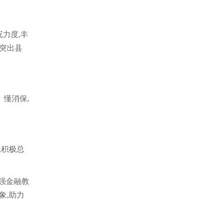
力度,丰
,突出县
懂消保,
,积极总
强金融教
象,助力