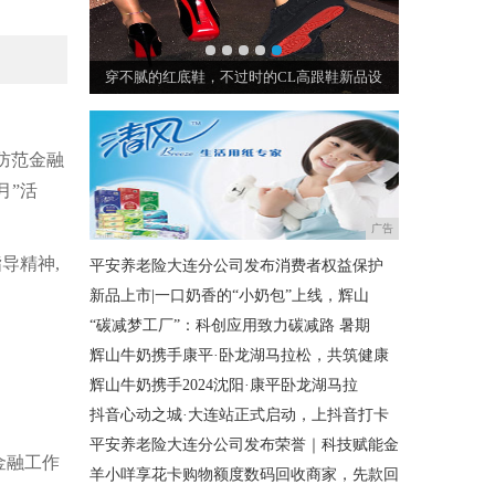
uzzl
穿不腻的红底鞋，不过时的CL高跟鞋新品设
防范金融
月”活
广告
导精神,
平安养老险大连分公司发布消费者权益保护
新品上市|一口奶香的“小奶包”上线，辉山
“碳减梦工厂”：科创应用致力碳减路 暑期
辉山牛奶携手康平·卧龙湖马拉松，共筑健康
辉山牛奶携手2024沈阳·康平卧龙湖马拉
抖音心动之城·大连站正式启动，上抖音打卡
平安养老险大连分公司发布荣誉｜科技赋能金
金融工作
羊小咩享花卡购物额度数码回收商家，先款回