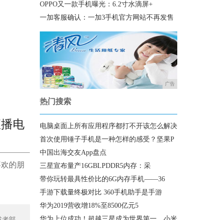
OPPO又一款手机曝光：6.2寸水滴屏+
一加客服确认：一加3手机官方网站不再发售
广告
热门搜索
直播电
电脑桌面上所有应用程序都打不开该怎么解决
首次使用锤子手机是一种怎样的感受？坚果P
中国出海交友App盘点
喜欢的朋
三星宣布量产16GBLPDDR5内存：采
带你玩转最具性价比的6G内存手机——36
手游下载量终极对比 360手机助手是手游
华为2019营收增18%至8500亿元5
华为上位成功！超越三星成为世界第一，小米
或者部