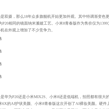
的是双摄，那么18年众多旗舰机开始更加外观。其中特调渐变色
P20相同的镜面纳米溅镀工艺。小米8青春版作为售价仅为1399
手机在外观上增加了不少竞争力。
是华为P20还是小米MIX2S、小米8还是低端机，拍照都有很大
米6X的AI护状美颜、小米8青春版这次开创了AI裸妆美颜。硬件