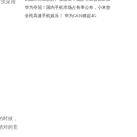
首次采用
华为夺冠！国内手机市场占有率公布，小米垫
全民高速手机娱乐！ 华为G616掀起4G
的时候，
绝对的竞