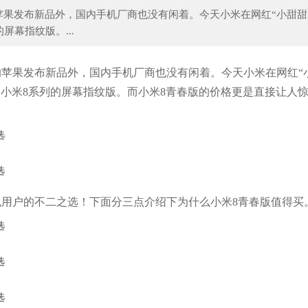
果发布新品外，国内手机厂商也没有闲着。今天小米在网红“小甜甜
幕指纹版。...
情丨失落的国货个护品牌如何翻盘？看招儿
科颜氏家族无限回购好货推荐，
苹果发布新品外，国内手机厂商也没有闲着。今天小米在网红“
和小米8系列的屏幕指纹版。而小米8青春版的价格更是直接让人
机用户的不二之选！下面分三点介绍下为什么小米8青春版值得买