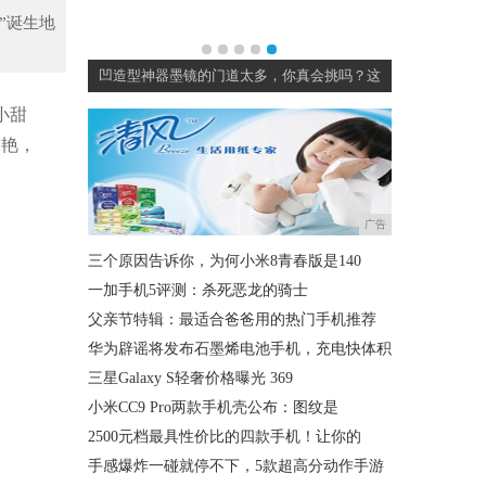
”诞生地
护肤必备系列
凹造型神器墨镜的门道太多，你真会挑吗？这
小甜
惊艳，
广告
三个原因告诉你，为何小米8青春版是140
一加手机5评测：杀死恶龙的骑士
。
父亲节特辑：最适合爸爸用的热门手机推荐
华为辟谣将发布石墨烯电池手机，充电快体积
三星Galaxy S轻奢价格曝光 369
小米CC9 Pro两款手机壳公布：图纹是
2500元档最具性价比的四款手机！让你的
手感爆炸一碰就停不下，5款超高分动作手游