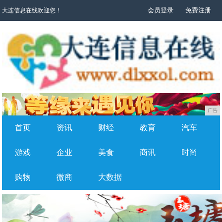
会员登录
免费注册
大连信息在线欢迎您！
广告
首页
资讯
财经
教育
汽车
游戏
企业
美食
商讯
时尚
购物
微商
大数据