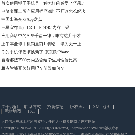
首次使用锤子手机是一种怎样的感受？坚果P
电脑桌面上所有应用程序都打不开该怎么解决
中国出海交友App盘点
三星宣布量产16GBLPDDR5内存：采
应用商店中的APP千篇一律，唯有这几个才
上半年全球手机销量前10排名：华为无一上
你的手机伴侣该换新了 京东购iPhone
看看那些2500元内适合给学生用性价比高
雅点智能开关好用吗？前景如何？
关于我们
联系方式
招聘信息
版权声明
XML地图
网站地图
TXT
大连信息在线上的所有资料，任何人不得复制或仿造本网站。
Copyright © 2006-2019 All Rights Reserved。http://www.dlxxol.com版权所有
免责声明：本站上会员自行发布的信息的真实性、准确性和合法性由发布会员负