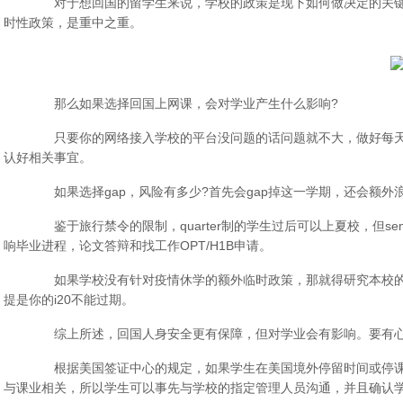
对于想回国的留学生来说，学校的政策是现下如何做决定的关键
时性政策，是重中之重。
那么如果选择回国上网课，会对学业产生什么影响?
只要你的网络接入学校的平台没问题的话问题就不大，做好每天
认好相关事宜。
如果选择gap，风险有多少?首先会gap掉这一学期，还会额外
鉴于旅行禁令的限制，quarter制的学生过后可以上夏校，但se
响毕业进程，论文答辩和找工作OPT/H1B申请。
如果学校没有针对疫情休学的额外临时政策，那就得研究本校的休学
提是你的i20不能过期。
综上所述，回国人身安全更有保障，但对学业会有影响。要有心理
根据美国签证中心的规定，如果学生在美国境外停留时间或停课时
与课业相关，所以学生可以事先与学校的指定管理人员沟通，并且确认学校