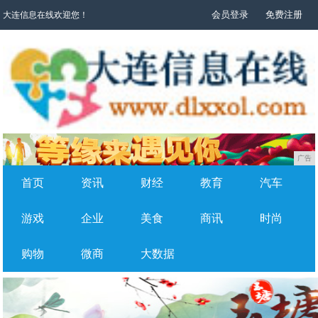
会员登录
免费注册
大连信息在线欢迎您！
广告
首页
资讯
财经
教育
汽车
游戏
企业
美食
商讯
时尚
购物
微商
大数据