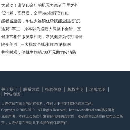
太感动！康复10余年的肌无力患者千里之外
低消耗，高品质，全新Jeep指挥官PHE
能者当至善，华住大连锁优势赋能全国战"疫
途观L车主：原本以为追随大流就不会错，直
健康常相伴微笑常相随，常笑健康为你打造健
隔夜美股 | 三大指数全线涨逾1%纳指创
共抗时艰，健帆生物捐700万元助力疫情防
关于我们
联系方式
招聘信息
版权声明
老版地图
网站地图
大连信息在线上的所有资料，任何人不得复制或仿造本网站。
Copyright © 2006-2019 All Rights Reserved。http://www.dlxxol.com版权所有
免责声明：本站上会员自行发布的信息的真实性、准确性和合法性由发布会员负
责，大连信息在线对此不承担任何保证责任。