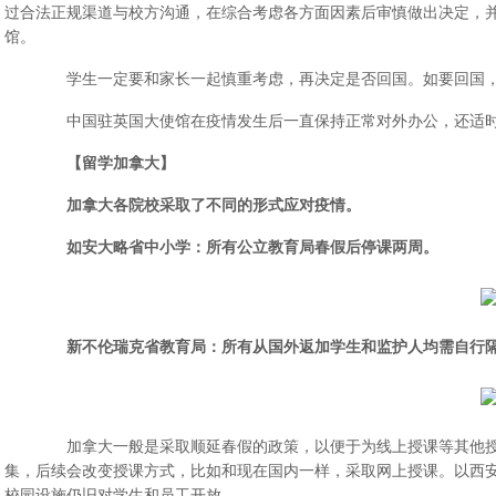
过合法正规渠道与校方沟通，在综合考虑各方面因素后审慎做出决定，
馆。
学生一定要和家长一起慎重考虑，再决定是否回国。如要回国，
中国驻英国大使馆在疫情发生后一直保持正常对外办公，还适时推
【留学加拿大】
加拿大各院校采取了不同的形式应对疫情。
如安大略省中小学：所有公立教育局春假后停课两周。
新不伦瑞克省教育局：所有从国外返加学生和监护人均需自行隔
加拿大一般是采取顺延春假的政策，以便于为线上授课等其他授
集，后续会改变授课方式，比如和现在国内一样，采取网上授课。以西
校园设施仍旧对学生和员工开放。