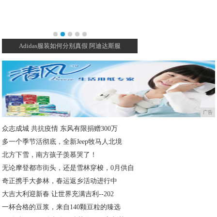
Adidas服装如何分别真假 阿迪达斯服
舆情丨失落的国货个护品
广告
众志成城 共抗疫情 东风有限捐赠300万
多一个季节活彻底，全新Jeep牧马人北境
北方下雪，南方孩子羡慕哭了！
无论摩登都市街头，还是雪林穿梭，0月供自
奇正携手大参林，春运返乡活动进行中
大吉大利迎新春 让世界充满吉利--202
一杯合格的豆浆，来自140颗豆粒的臻选