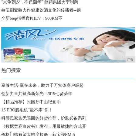
“只争朝夕，不负韶华” 陕药集团天宁制药
叁伍捌壹致力作健康饮酒文化的传播者--钢
全新Jeep指挥官PHEV：900KM不
广告
热门搜索
享够生活·赢在未来，助力千万实体商户崛起
创新力量共筑高新荣光--2019七贤荟年
【精品推荐】民国孙中山纪念币
1S PRO脱毛机“最不疼”你！
科颜氏家族无限回购好货推荐，护肤必备系列
《数据竞赛白皮书》发布：用最敏捷的方式开
价格门槛有望大幅度拉低，新宝骏RM-5