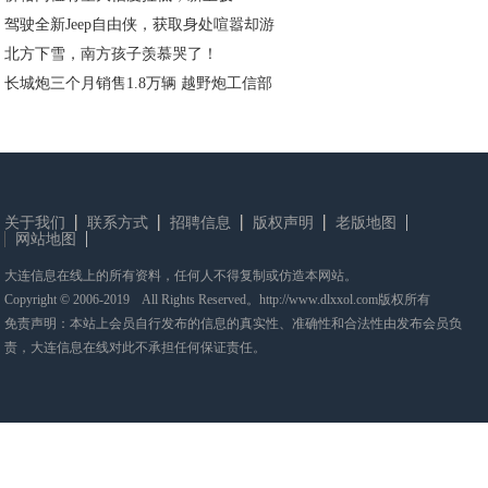
驾驶全新Jeep自由侠，获取身处喧嚣却游
北方下雪，南方孩子羡慕哭了！
长城炮三个月销售1.8万辆 越野炮工信部
关于我们
联系方式
招聘信息
版权声明
老版地图
网站地图
大连信息在线上的所有资料，任何人不得复制或仿造本网站。
Copyright © 2006-2019 All Rights Reserved。http://www.dlxxol.com版权所有
免责声明：本站上会员自行发布的信息的真实性、准确性和合法性由发布会员负
责，大连信息在线对此不承担任何保证责任。