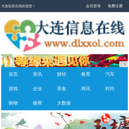
会员登录
免费注册
大连信息在线欢迎您！
广告
首页
资讯
财经
教育
汽车
游戏
企业
美食
商讯
时尚
购物
微商
大数据