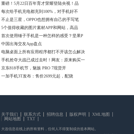
重磅！5月22日百年育才荣耀登陆央视！品
每次给手机充电都充到100%，对手机好不
不止是三星，OPPO也想拥有自己的手写笔
5个值得收藏的图片素材APP和网站，高品
首次使用锤子手机是一种怎样的感受？坚果P
中国出海交友App盘点
电脑桌面上所有应用程序都打不开该怎么解决
手机抢夺大战已成过去时！网友：原来购买一
京东818手机节，魅族 PRO 7现货开
一加手机3T发布：售价2699元起，配骁
关于我们
联系方式
招聘信息
版权声明
XML地图
网站地图
TXT
大连信息在线上的所有资料，任何人不得复制或仿造本网站。