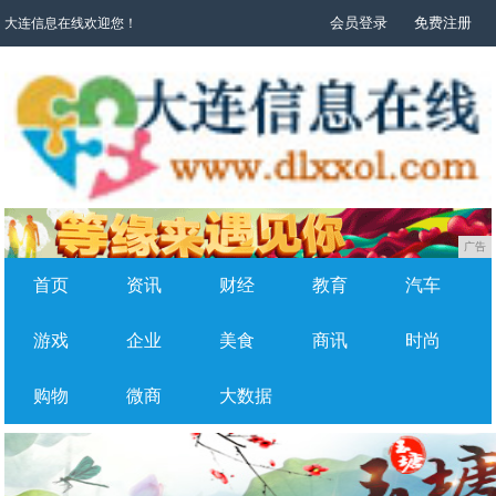
会员登录
免费注册
大连信息在线欢迎您！
广告
首页
资讯
财经
教育
汽车
游戏
企业
美食
商讯
时尚
购物
微商
大数据