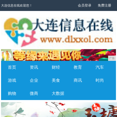
会员登录
免费注册
大连信息在线欢迎您！
广告
首页
资讯
财经
教育
汽车
游戏
企业
美食
商讯
时尚
购物
微商
大数据