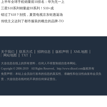
上半年全球手机销量前10排名：华为无一上
三星S10系列销量超S9系列！S10+成
错过了618？别慌，夏普电视京东钜惠返场
传统主义达到了都市服装的概念的品牌-TO
关于我们
联系方式
招聘信息
版权声明
XML地图
网站地图
TXT
大连信息在线上的所有资料，任何人不得复制或仿造本网站。
Copyright © 2006-2019 All Rights Reserved。http://www.dlxxol.com版权所有
免责声明：本站上会员自行发布的信息的真实性、准确性和合法性由发布会员负
责，大连信息在线对此不承担任何保证责任。