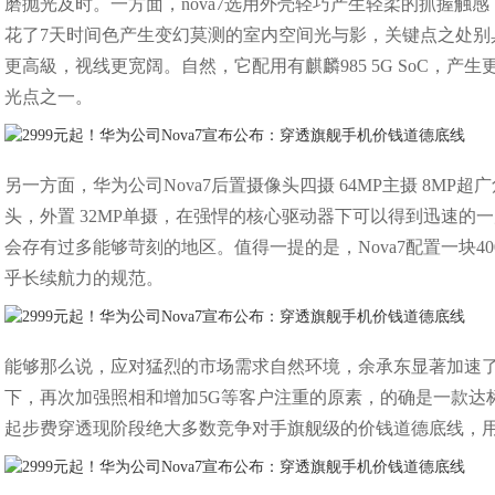
磨抛光及时。一方面，nova7选用外壳轻巧产生轻柔的抓握触
花了7天时间色产生变幻莫测的室内空间光与影，关键点之处别具匠心，
更高級，视线更宽阔。自然，它配用有麒麟985 5G SoC，
光点之一。
另一方面，华为公司Nova7后置摄像头四摄 64MP主摄 8MP超
头，外置 32MP单摄，在强悍的核心驱动器下可以得到迅速
会存有过多能够苛刻的地区。值得一提的是，Nova7配置一块4
乎长续航力的规范。
能够那么说，应对猛烈的市场需求自然环境，余承东显著加速了
下，再次加强照相和增加5G等客户注重的原素，的确是一款达标
起步费穿透现阶段绝大多数竞争对手旗舰级的价钱道德底线，