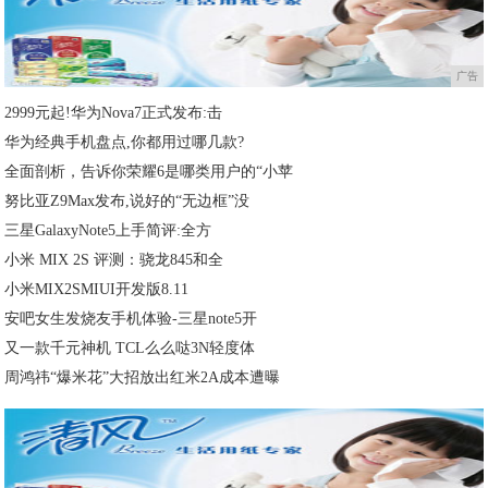
广告
2999元起!华为Nova7正式发布:击
华为经典手机盘点,你都用过哪几款?
全面剖析，告诉你荣耀6是哪类用户的“小苹
努比亚Z9Max发布,说好的“无边框”没
三星GalaxyNote5上手简评:全方
小米 MIX 2S 评测：骁龙845和全
小米MIX2SMIUI开发版8.11
安吧女生发烧友手机体验-三星note5开
又一款千元神机 TCL么么哒3N轻度体
周鸿祎“爆米花”大招放出红米2A成本遭曝