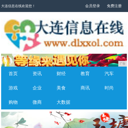
会员登录
免费注册
大连信息在线欢迎您！
广告
首页
资讯
财经
教育
汽车
游戏
企业
美食
商讯
时尚
购物
微商
大数据