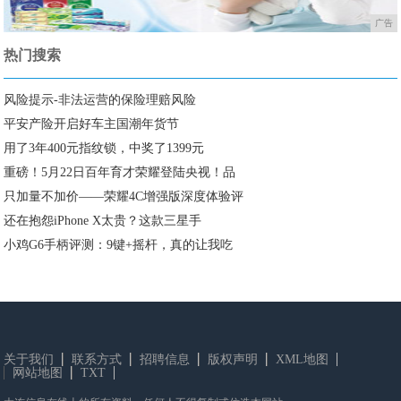
广告
热门搜索
风险提示-非法运营的保险理赔风险
平安产险开启好车主国潮年货节
用了3年400元指纹锁，中奖了1399元
重磅！5月22日百年育才荣耀登陆央视！品
只加量不加价——荣耀4C增强版深度体验评
还在抱怨iPhone X太贵？这款三星手
小鸡G6手柄评测：9键+摇杆，真的让我吃
关于我们
联系方式
招聘信息
版权声明
XML地图
网站地图
TXT