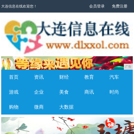
会员登录
免费注册
大连信息在线欢迎您！
广告
首页
资讯
财经
教育
汽车
游戏
企业
美食
商讯
时尚
购物
微商
大数据