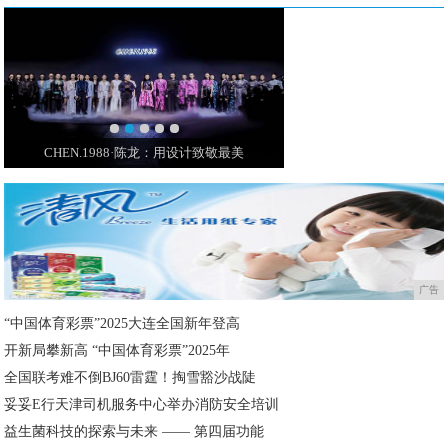
王室最昂贵的珠宝亮相!果然钻石是女人最好
LOEWE新包 | 最袖
广告
“中国体育彩票”2025大连全国新年登高
开新局攀新高 “中国体育彩票”2025年
全国联考难不倒BJ60雷霆！掏雪豁沙战陡
妥妥E行天津司机服务中心举办消防安全培训
益生菌科技的探索与未来 —— 第四届功能