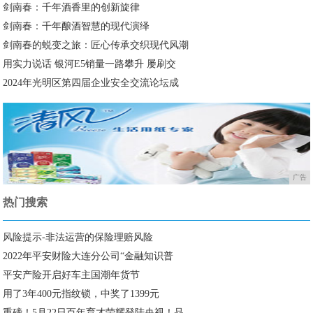
剑南春：千年酒香里的创新旋律
剑南春：千年酿酒智慧的现代演绎
剑南春的蜕变之旅：匠心传承交织现代风潮
用实力说话 银河E5销量一路攀升 屡刷交
2024年光明区第四届企业安全交流论坛成
广告
热门搜索
风险提示-非法运营的保险理赔风险
2022年平安财险大连分公司“金融知识普
平安产险开启好车主国潮年货节
用了3年400元指纹锁，中奖了1399元
重磅！5月22日百年育才荣耀登陆央视！品