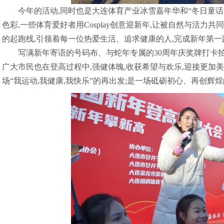
今年的活动,同时也是大连体育产业冰雪嘉年华和“冬日童话
色彩,一些体育爱好者用Cosplay创意迎新年,让被自然与活力
的起跑线,引领着每一位热爱生活、追求健康的人,完成新年第
写满新年寄语的号码布、与蛇年专属的30周年庆奖牌打卡
广大市民也在登高过程中,强健体魄,收获希望与欢乐,迎接更加美好
场“我运动,我健康,我快乐”的再出发;是一场砥砺初心、再创辉煌