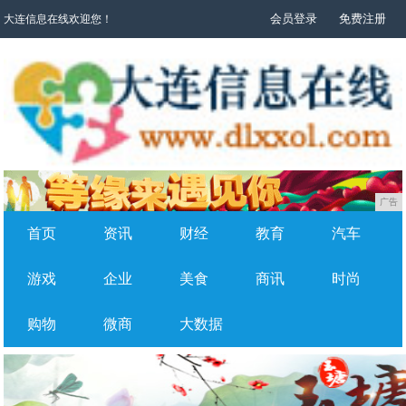
会员登录
免费注册
大连信息在线欢迎您！
广告
首页
资讯
财经
教育
汽车
游戏
企业
美食
商讯
时尚
购物
微商
大数据