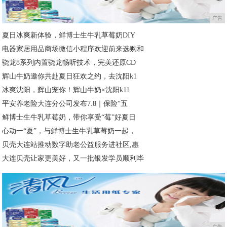
广告
夏日冰爽新体验，鲜博士生牛乳草莓奶DIY
电器家居用品商场微信小程序欢迎前来选购和
骁龙8系列内置骁龙畅听技术，完美还原CD
辉山牛奶邀你共赴夏日狂欢之约，去沈阳k1
冰爽沈阳，辉山宠你！辉山牛奶×沈阳k11
平安养老险大连分公司发布7.8｜保险“五
鲜博士生牛乳草莓奶，带你享受“莓”好夏日
心动一“夏”，与鲜博士生牛乳草莓奶一起，
贝壳大连站推动数字助老公益服务进社区,惠
大连贝壳让家更美好，又一批银发学员顺利毕
广告