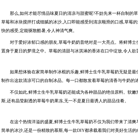
那么,如何才能尽情品味夏日的清凉与甜蜜呢?不妨先来一杯自制的
草莓和冰块搅拌打成细腻的冰沙,入口即能感受到清凉顺滑的口感,草莓
快的感受,定能驱散酷暑,令人神清气爽。
对于爱好浓郁口感的朋友,草莓牛奶奶昔绝对是一大亮点。将鲜博士
置身于夏日的梦境之中。草莓的清甜与冰淇淋的香浓在口中绽放,令人欲
如果想体验在家简单制作冰棍的乐趣,鲜博士生牛乳草莓奶无疑是最
制作出这款清凉可口的自制冰品。每一口都散发着草莓的清香与牛奶的浓
不仅如此,鲜博士生牛乳草莓奶还能成为各种甜品的绝佳原料。软嫩
斯,还有晶莹剔透的草莓牛奶果冻,无一不是夏日最诱人的甜品佳肴。
在这个热情洋溢的盛夏,鲜博士生牛乳草莓奶不仅为我们带来了清爽
简单的冰沙,还是一份精致的慕斯,每一款DIY都承载着我们对美好生活