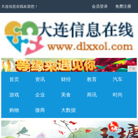
会员登录
免费注册
大连信息在线欢迎您！
广告
首页
资讯
财经
教育
汽车
游戏
企业
美食
商讯
时尚
购物
微商
大数据