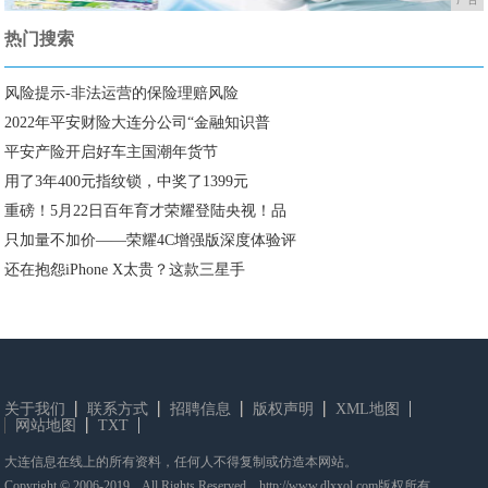
热门搜索
风险提示-非法运营的保险理赔风险
2022年平安财险大连分公司“金融知识普
平安产险开启好车主国潮年货节
用了3年400元指纹锁，中奖了1399元
重磅！5月22日百年育才荣耀登陆央视！品
只加量不加价——荣耀4C增强版深度体验评
还在抱怨iPhone X太贵？这款三星手
关于我们
联系方式
招聘信息
版权声明
XML地图
网站地图
TXT
大连信息在线上的所有资料，任何人不得复制或仿造本网站。
Copyright © 2006-2019 All Rights Reserved。http://www.dlxxol.com版权所有