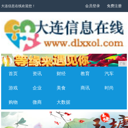
会员登录
免费注册
大连信息在线欢迎您！
广告
首页
资讯
财经
教育
汽车
游戏
企业
美食
商讯
时尚
购物
微商
大数据