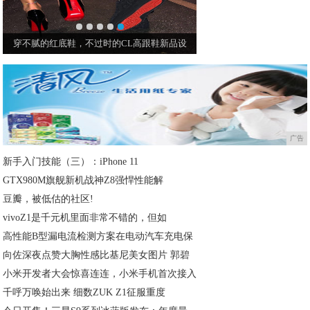
穿不腻的红底鞋，不过时的CL高跟鞋新品设
广告
新手入门技能（三）：iPhone 11
GTX980M旗舰新机战神Z8强悍性能解
豆瓣，被低估的社区!
vivoZ1是千元机里面非常不错的，但如
高性能B型漏电流检测方案在电动汽车充电保
向佐深夜点赞大胸性感比基尼美女图片 郭碧
小米开发者大会惊喜连连，小米手机首次接入
千呼万唤始出来 细数ZUK Z1征服重度