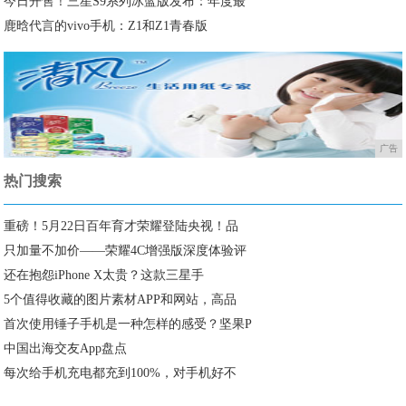
今日开售！三星S9系列冰蓝版发布：年度最
鹿晗代言的vivo手机：Z1和Z1青春版
广告
热门搜索
重磅！5月22日百年育才荣耀登陆央视！品
只加量不加价——荣耀4C增强版深度体验评
还在抱怨iPhone X太贵？这款三星手
5个值得收藏的图片素材APP和网站，高品
首次使用锤子手机是一种怎样的感受？坚果P
中国出海交友App盘点
每次给手机充电都充到100%，对手机好不