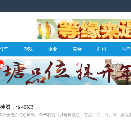
汽车
游戏
企业
美食
商讯
时尚
神器，仅40KB
幕将会进入纯色模式，单击右键可以选择颜色，有黑、红、白、绿、蓝等