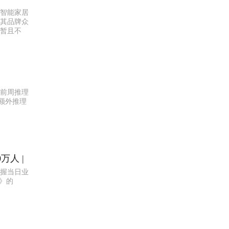
智能家居
其品牌众
暂且不
护前周推理
额外推理
万人 |
握当日业
》的