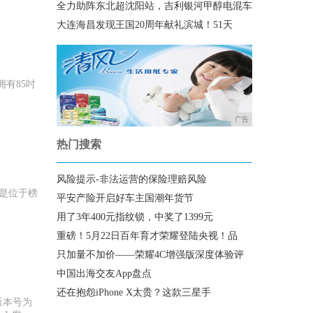
全力助阵东北超沈阳站，吉利银河甲醇电混车
大连海昌发现王国20周年献礼滨城！51天
，拥有85吋
广告
热门搜索
风险提示-非法运营的保险理赔风险
伯更是位于榜
平安产险开启好车主国潮年货节
用了3年400元指纹锁，中奖了1399元
重磅！5月22日百年育才荣耀登陆央视！品
只加量不加价——荣耀4C增强版深度体验评
中国出海交友App盘点
还在抱怨iPhone X太贵？这款三星手
，版本号为