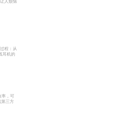
让人烦恼
过程：从
线耳机的
效率，可
载第三方