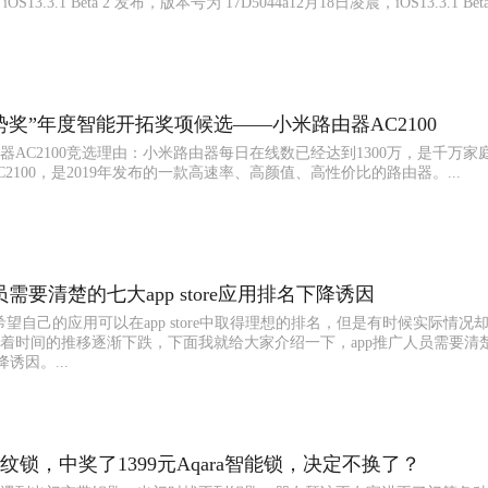
S13.3.1 Beta 2 发布，版本号为 17D5044a12月18日凌晨，iOS13.3.1 Beta
趋势奖”年度智能开拓奖项候选——小米路由器AC2100
器AC2100竞选理由：小米路由器每日在线数已经达到1300万，是千万家
2100，是2019年发布的一款高速率、高颜值、高性价比的路由器。...
员需要清楚的七大app store应用排名下降诱因
希望自己的应用可以在app store中取得理想的排名，但是有时候实际情况
着时间的推移逐渐下跌，下面我就给大家介绍一下，app推广人员需要清
降诱因。...
指纹锁，中奖了1399元Aqara智能锁，决定不换了？