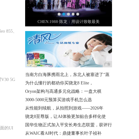
然有这么多
CHEN.1988·陈龙：用设计致敬最美
王室最昂贵
 855、
广告
当南方白海豚携雨北上，东北人被塞进了“蒸
0 5G
为什么懂行的都劝你买骁龙8 Elite，
Oryon架构与高通多元化战略：一盘大棋
3000-5000元预算买游戏手机怎么选
从性能到续航，从拍照到游戏——2026年
骁龙8至尊版，让AI体验更加贴合多样化使
国华生物正式加入平安长寿生态联盟，获评行
面的UI
从WAIC看AI时代：鼎捷董事长叶子祯补