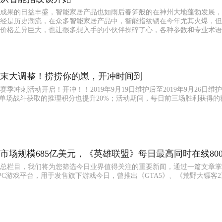
成果的日益丰盛，智能家居产品也如雨后春笋般的在神州大地蓬勃发展，
经是历史潮流，在众多智能家居产品中，智能指纹锁在今年尤其火爆，但
价格差异巨大，也让很多想入手的小伙伴操碎了心，各种参数和专业术语
末大调整！捞捞你的崽，开冲时间到
季冲刺活动开启！开冲！！2019年9月19日维护后至2019年9月26日维
，单场战斗获取的推理积分也提升20%；活动期间，每日前三场胜利获得的
游市场规模685亿美元，《英雄联盟》每日最高同时在线800
总栏目，我们将为您筛选今日业界值得关注的重要新闻，通过一篇文章掌
PC游戏平台，用于发售旗下游戏今日，曾推出《GTA5》、《荒野大镖客2