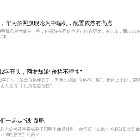
浪琴、积家、劳力士，2020竟
099，华为拍照旗舰沦为中端机，配置依然有亮点
3.0手机虽然性能差一些，但是好在同价位运行内存更大，有8GB，而iQOONeo
B。...
到2字开头，网友却嫌“价格不理性”
到2字开头，虽然价格便宜了，但网友却嫌“价格不理性”。整体上来说，荣耀V3
人觉得“手机真是贬值快”。...
我们一起走“钱”路吧
多大公司基本都放弃了招聘平面设计师，而代替平面设计师的就是更加全
计师的薪资那么高？...