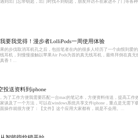
遇到出门忘带钥匙，出门时找不到钥匙，朋友拜访不在家进不了门等各种
要我觉得！漫步者LolliPods一周使用体验
果的步伐取消耳机孔之后，包括笔者在内的很多人经历了一个由恨到爱的
线耳机，到慢慢接触以苹果Air Pods为首的真无线耳机，最终拜倒在真无
香！...
空投送资料到iphone
one，为了工作方便我需要匹配一台mac的笔记本，方便资料传送，提高工作
谈及了一个方法，可以在windows系统共享文件iphone，重点是无需下
面操作就很方便了：【文件】这个应用大家都有，就是不会用。...
从智能指纹锁开始